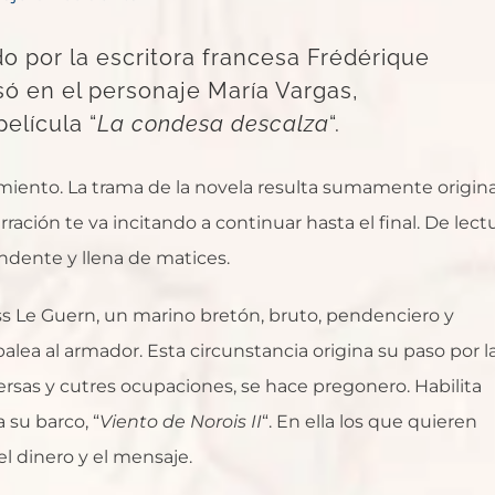
o por la escritora francesa Frédérique
ó en el personaje María Vargas,
elícula “
La condesa descalza
“.
imiento. La trama de la novela resulta sumamente origina
rración te va incitando a continuar hasta el final. De lect
endente y llena de matices.
ss Le Guern, un marino bretón, bruto, pendenciero y
alea al armador. Esta circunstancia origina su paso por l
diversas y cutres ocupaciones, se hace pregonero. Habilita
 su barco, “
Viento de
Norois II
“. En ella los que quieren
l dinero y el mensaje.