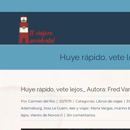
Saltar
al
contenido
Huye rápido, vete 
Huye rápido, vete lejos_ Autora: Fred V
Por
Carmen del Rio
|
20/11/19
|
Categorías:
Libros de viajes
|
E
Adamsburg
,
Joss Le Guern
,
leer y viajar
,
María Vargas
,
marino 
lejos
,
Viento de Norois II
|
Sin comentarios