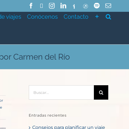
Facebook
X
Instagram
LinkedIn
Ivoox
ITunes
Spotify
Correo
electró
de viajes
Conócenos
Contacto
 por Carmen del Río
Buscar:
or
te
Entradas recientes
Consejos para planificar un viaje