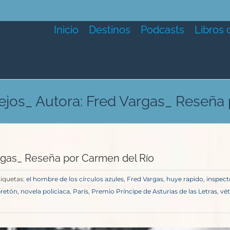
Inicio
Destinos
Podcasts
Libros 
lejos_ Autora: Fred Vargas_ Reseña
argas_ Reseña por Carmen del Río
tiquetas:
el hombre de los círculos azules
,
Fred Vargas
,
huye rapido
,
inspect
bretón
,
novela policiaca
,
París
,
Premio Príncipe de Asturias de las Letras
,
vé