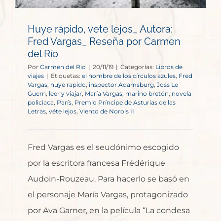
Huye rápido, vete lejos_ Autora:
Fred Vargas_ Reseña por Carmen
del Río
Por
Carmen del Rio
|
20/11/19
|
Categorías:
Libros de
viajes
|
Etiquetas:
el hombre de los círculos azules
,
Fred
Vargas
,
huye rapido
,
inspector Adamsburg
,
Joss Le
Guern
,
leer y viajar
,
María Vargas
,
marino bretón
,
novela
policiaca
,
París
,
Premio Príncipe de Asturias de las
Letras
,
véte lejos
,
Viento de Norois II
Fred Vargas es el seudónimo escogido
por la escritora francesa Frédérique
Audoin-Rouzeau. Para hacerlo se basó en
el personaje María Vargas, protagonizado
por Ava Garner, en la película “La condesa