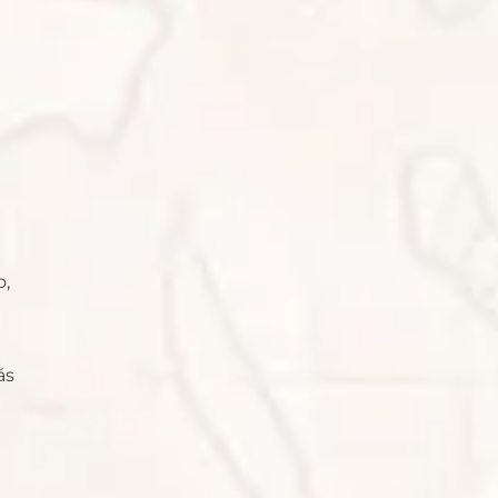
o,
ás