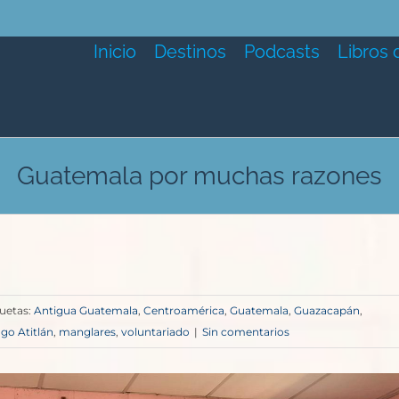
Inicio
Destinos
Podcasts
Libros 
Guatemala por muchas razones
quetas:
Antigua Guatemala
,
Centroamérica
,
Guatemala
,
Guazacapán
,
go Atitlán
,
manglares
,
voluntariado
|
Sin comentarios