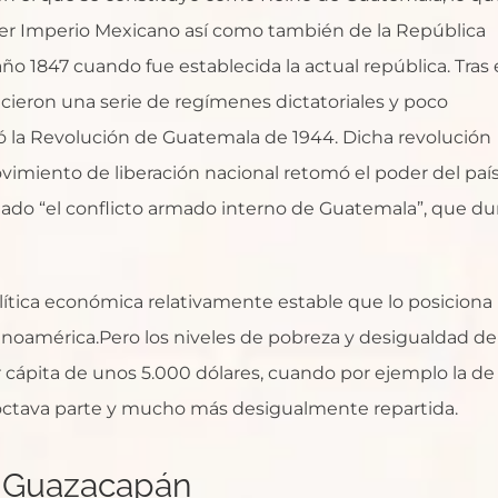
mer Imperio Mexicano así como también de la República
ño 1847 cuando fue establecida la actual república. Tras 
lecieron una serie de regímenes dictatoriales y poco
ó la Revolución de Guatemala de 1944. Dicha revolución
vimiento de liberación nacional retomó el poder del país
lamado “el conflicto armado interno de Guatemala”, que du
lítica económica relativamente estable que lo posiciona
oamérica.​Pero los niveles de pobreza y desigualdad de
r cápita de unos 5.000 dólares, cuando por ejemplo la de
a octava parte y mucho más desigualmente repartida.
 Guazacapán