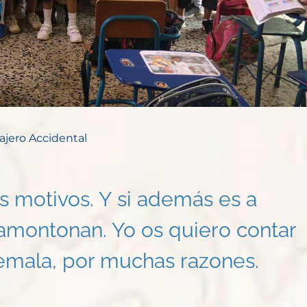
iajero Accidental
 motivos. Y si además es a
amontonan. Yo os quiero contar
temala, por muchas razones.