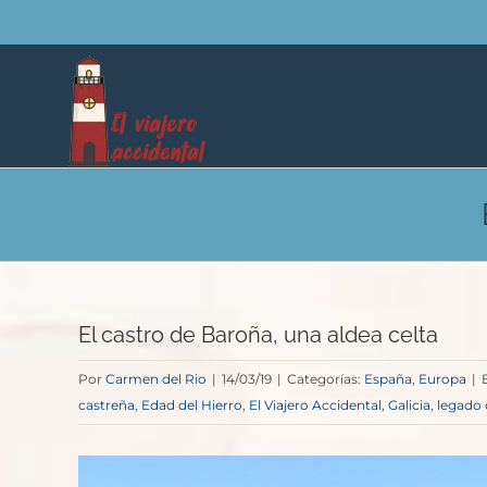
Saltar
al
contenido
El castro de Baroña, una aldea celta
Por
Carmen del Rio
|
14/03/19
|
Categorías:
España
,
Europa
|
castreña
,
Edad del Hierro
,
El Viajero Accidental
,
Galicia
,
legado 
Ver