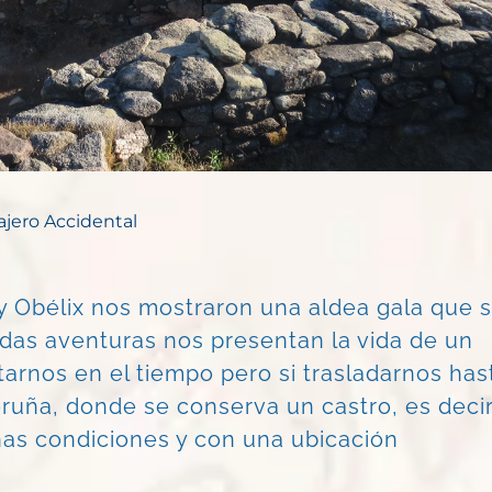
iajero Accidental
x y Obélix nos mostraron una aldea gala que 
tidas aventuras nos presentan la vida de un
arnos en el tiempo pero si trasladarnos has
oruña, donde se conserva un castro, es deci
nas condiciones y con una ubicación