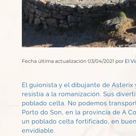
Fecha última actualización 03/04/2021 por
El V
El guionista y el dibujante de Asteri
resistía a la romanización. Sus diver
poblado celta. No podemos transport
Porto do Son, en la provincia de A C
un poblado celta fortificado, en bue
envidiable.