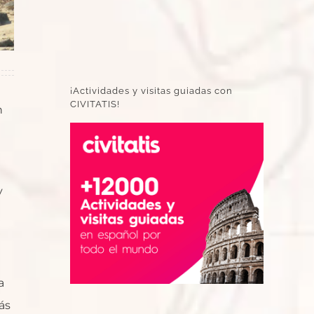
¡Actividades y visitas guiadas con
CIVITATIS!
n
y
a
ás