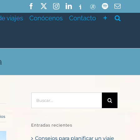
Facebook
X
Instagram
LinkedIn
Ivoox
ITunes
Spotify
Correo
electró
de viajes
Conócenos
Contacto
a
Buscar:
ios
Entradas recientes
Consejos para planificar un viaje