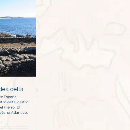
dea celta
as:
España
,
stro celta
,
castro
el Hierro
,
El
céano Atlántico
,