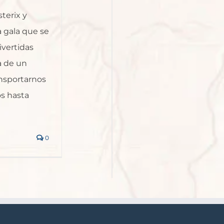
sterix y
 gala que se
ivertidas
a de un
nsportarnos
os hasta
0