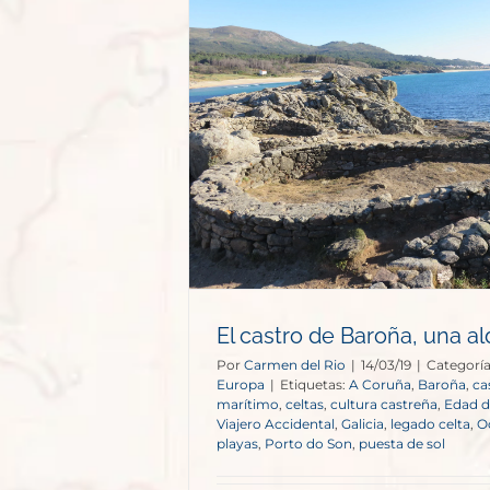
ña, una aldea
opa
El castro de Baroña, una al
Por
Carmen del Rio
|
14/03/19
|
Categorí
Europa
|
Etiquetas:
A Coruña
,
Baroña
,
ca
marítimo
,
celtas
,
cultura castreña
,
Edad d
Viajero Accidental
,
Galicia
,
legado celta
,
O
playas
,
Porto do Son
,
puesta de sol