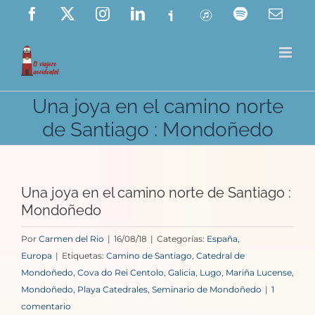
Saltar
Facebook
X
Instagram
LinkedIn
Ivoox
ITunes
Spotify
Corre
elect
al
contenido
Una joya en el camino norte
de Santiago : Mondoñedo
Una joya en el camino norte de Santiago :
Mondoñedo
Por
Carmen del Rio
|
16/08/18
|
Categorías:
España
,
Europa
|
Etiquetas:
Camino de Santiago
,
Catedral de
Mondoñedo
,
Cova do Rei Centolo
,
Galicia
,
Lugo
,
Mariña Lucense
,
Mondoñedo
,
Playa Catedrales
,
Seminario de Mondoñedo
|
1
comentario