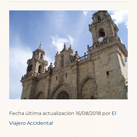
Ver
imagen
más
grande
Fecha última actualización 16/08/2018 por
El
Viajero Accidental