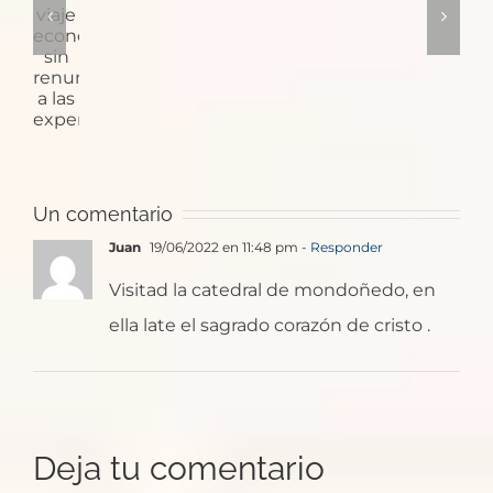
de
sus
un
monasterio
las
Santiago
trulli
viaje
con
plazas
en
económico
monjes
medievales
Baiona?
sin
cañoneros
renunciar
a
las
Un comentario
experiencias
Juan
19/06/2022 en 11:48 pm
- Responder
Visitad la catedral de mondoñedo, en
ella late el sagrado corazón de cristo .
Deja tu comentario