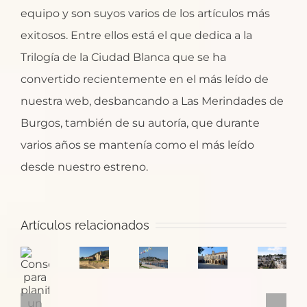
equipo y son suyos varios de los artículos más
exitosos. Entre ellos está el que dedica a la
Trilogía de la Ciudad Blanca que se ha
convertido recientemente en el más leído de
nuestra web, desbancando a Las Merindades de
Burgos, también de su autoría, que durante
varios años se mantenía como el más leído
desde nuestro estreno.
Santa
¿Dónde
Artículos relacionados
María
Pontevedra:
empieza
Consejos
de
la
el
Puglia
para
Oia,
ciudad
Camino
y
planificar
un
de