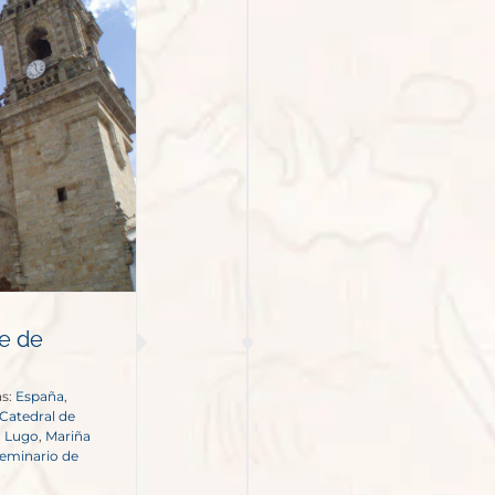
te de
as:
España
,
Catedral de
,
Lugo
,
Mariña
eminario de