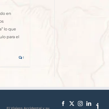
ido en
os
” lo que
lo para el
1
El Viajero Accidental y su