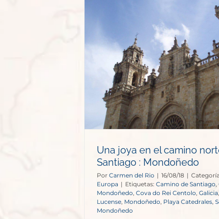
mino norte de
ondoñedo
opa
Una joya en el camino nor
Santiago : Mondoñedo
Por
Carmen del Rio
|
16/08/18
|
Categorí
Europa
|
Etiquetas:
Camino de Santiago
,
Mondoñedo
,
Cova do Rei Centolo
,
Galicia
Lucense
,
Mondoñedo
,
Playa Catedrales
,
S
Mondoñedo