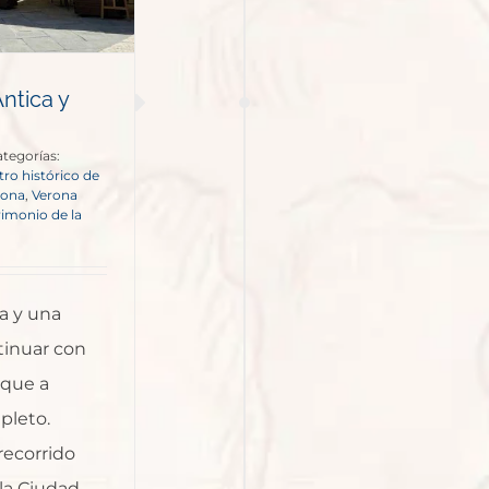
Antica y
tegorías:
tro histórico de
rona
,
Verona
imonio de la
ca y una
tinuar con
 que a
pleto.
recorrido
la Ciudad