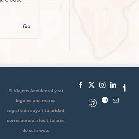
2
El Viajero Accidental y su
logo es una marca
registrada cuya titularidad
corresponde a los titulares
de esta web.