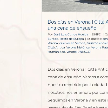
Dos días en Verona | Città 
una cena de ensueño
Por
José Luis Conde Huelga
|
25/11/21
|
Ca
Europa
,
Resto de Europa
|
Etiquetas:
cen
Verona
,
qué ver en Verona
,
turismo en Ve
Città Antica
,
Verona histórica
,
Verona Patr
Humanidad
,
Verona UNESCO
Dos días en Verona | Città Anti
cena de ensueño. Vamos a con
nuestro recorrido por la ciudad
nosotros nos enamoró por com
Seguimos en Verona y en este 
vamos desde San Zenón hasta 