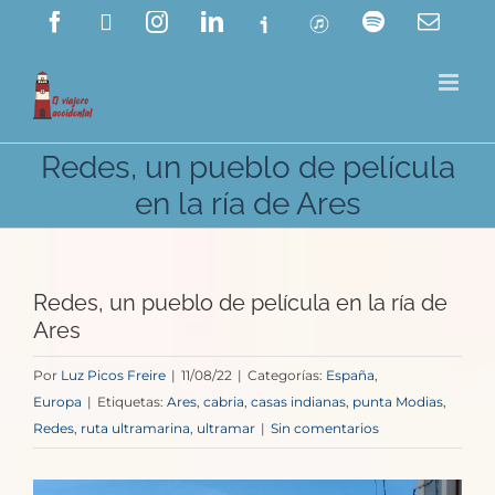
Saltar
Facebook
X
Instagram
LinkedIn
Ivoox
ITunes
Spotify
Corre
electr
al
contenido
Redes, un pueblo de película
en la ría de Ares
Redes, un pueblo de película en la ría de
Ares
Por
Luz Picos Freire
|
11/08/22
|
Categorías:
España
,
Europa
|
Etiquetas:
Ares
,
cabria
,
casas indianas
,
punta Modias
,
Redes
,
ruta ultramarina
,
ultramar
|
Sin comentarios