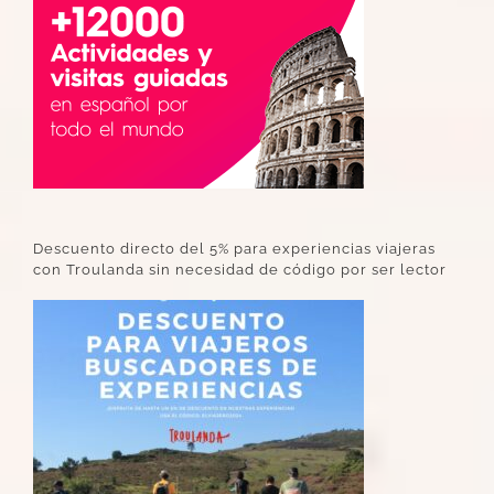
Descuento directo del 5% para experiencias viajeras
con Troulanda sin necesidad de código por ser lector