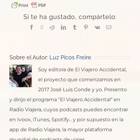
Si te ha gustado, compártelo:
Facebook
X
Reddit
LinkedIn
Tumblr
Pinterest
Vk
Correo
electrónico
Sobre el Autor:
Luz Picos Freire
Soy editora de El Viajero Accidental,
el proyecto que comenzamos en
2017 José Luis Conde y yo. Presento
y dirijo el programa "El Viajero Accidental" en
Radio Viajera, cuyos podcasts puedes encontrar
en Ivoox, iTunes, Spotify... y por supuesto en la
app de Radio Viajera, la mayor plataforma
mundial de podcasts de viajes.