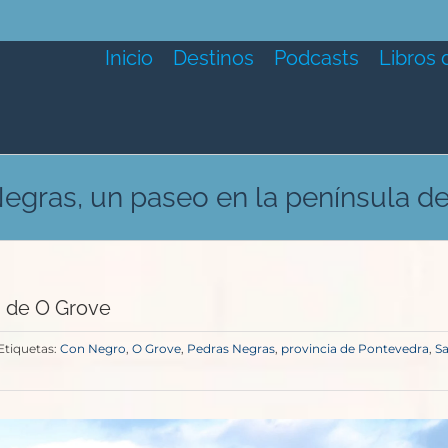
Inicio
Destinos
Podcasts
Libros 
egras, un paseo en la península d
a de O Grove
Etiquetas:
Con Negro
,
O Grove
,
Pedras Negras
,
provincia de Pontevedra
,
S