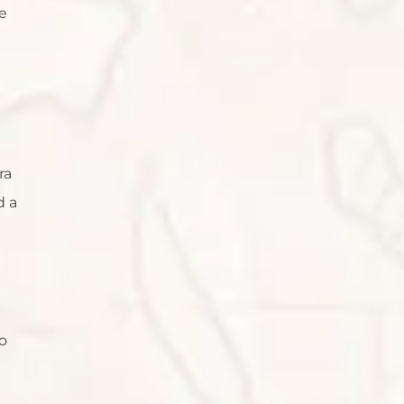
ue
ra
d a
o