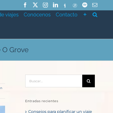
Facebook
X
Instagram
LinkedIn
Ivoox
ITunes
Spotify
Correo
electró
de viajes
Conócenos
Contacto
e O Grove
Buscar:
an
Entradas recientes
Consejos para planificar un viaje