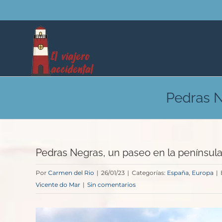
Saltar
al
contenido
Pedras N
Pedras Negras, un paseo en la penínsul
Por
Carmen del Rio
|
26/01/23
|
Categorías:
España
,
Europa
|
Vicente do Mar
|
Sin comentarios
Ver