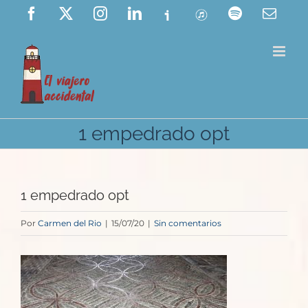
Saltar
Facebook
X
Instagram
LinkedIn
Ivoox
ITunes
Spotify
Corre
elect
al
contenido
1 empedrado opt
1 empedrado opt
Por
Carmen del Rio
|
15/07/20
|
Sin comentarios