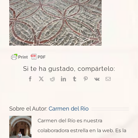
Si te ha gustado, compártelo:
Facebook
X
Reddit
LinkedIn
Tumblr
Pinterest
Vk
Correo
electrónico
Sobre el Autor:
Carmen del Rio
Carmen del Río es nuestra
colaboradora estrella en la web. Es la