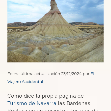
imagen
más
grande
Fecha última actualización 23/12/2024 por
El
Viajero Accidental
Como dice la propia página de
Turismo de Navarra
las Bardenas
Reales son un desierto a los pies de