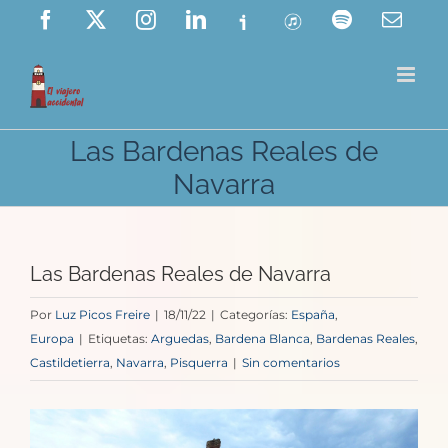
Saltar
Facebook
X
Instagram
LinkedIn
Ivoox
ITunes
Spotify
Corre
elect
al
contenido
Las Bardenas Reales de
Navarra
Las Bardenas Reales de Navarra
Por
Luz Picos Freire
|
18/11/22
|
Categorías:
España
,
Europa
|
Etiquetas:
Arguedas
,
Bardena Blanca
,
Bardenas Reales
,
Castildetierra
,
Navarra
,
Pisquerra
|
Sin comentarios
Ver