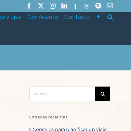
Facebook
X
Instagram
LinkedIn
Ivoox
ITunes
Spotify
Correo
electró
de viajes
Conócenos
Contacto
Buscar:
Entradas recientes
Consejos para planificar un viaje