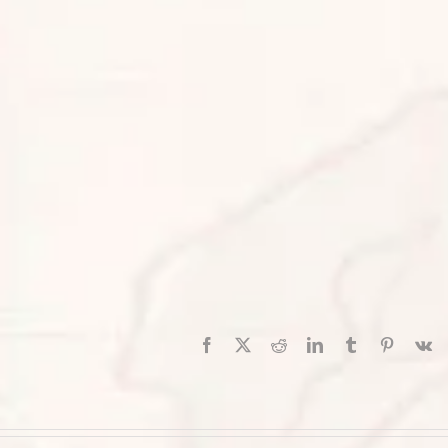
Facebook
X
Reddit
LinkedIn
Tumblr
Pinterest
V