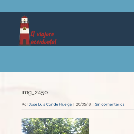
Saltar
al
contenido
img_2450
Por
José Luis Conde Huelga
|
20/05/18
|
Sin comentarios