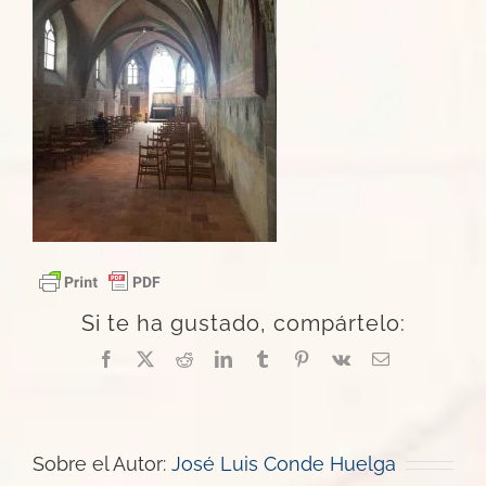
Si te ha gustado, compártelo:
Facebook
X
Reddit
LinkedIn
Tumblr
Pinterest
Vk
Correo
electrónico
Sobre el Autor:
José Luis Conde Huelga