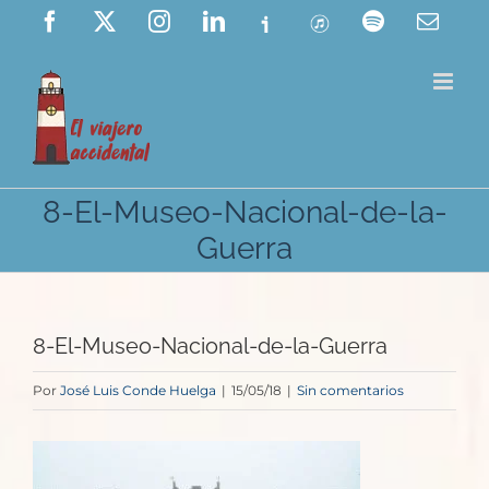
Saltar
Facebook
X
Instagram
LinkedIn
Ivoox
ITunes
Spotify
Corre
elect
al
contenido
8-El-Museo-Nacional-de-la-
Guerra
8-El-Museo-Nacional-de-la-Guerra
Por
José Luis Conde Huelga
|
15/05/18
|
Sin comentarios