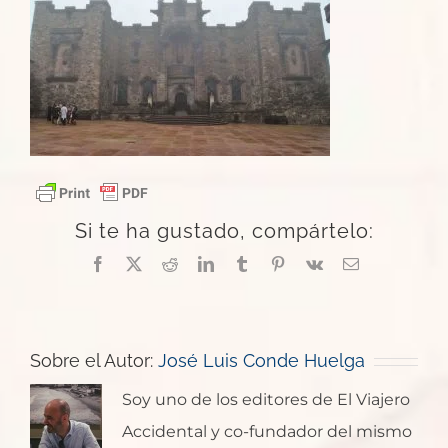
Si te ha gustado, compártelo:
Facebook
X
Reddit
LinkedIn
Tumblr
Pinterest
Vk
Correo
electrónico
Sobre el Autor:
José Luis Conde Huelga
Soy uno de los editores de El Viajero
Accidental y co-fundador del mismo