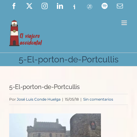
Saltar
Facebook
X
Instagram
LinkedIn
Ivoox
ITunes
Spotify
Corre
elect
al
contenido
5-El-porton-de-Portcullis
5-El-porton-de-Portcullis
Por
José Luis Conde Huelga
|
15/05/18
|
Sin comentarios