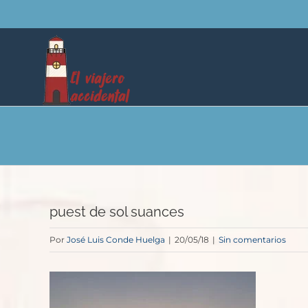
Saltar
al
contenido
puest de sol suances
Por
José Luis Conde Huelga
|
20/05/18
|
Sin comentarios