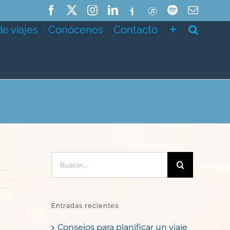
Facebook
X
Instagram
LinkedIn
Ivoox
ITunes
Spotify
Correo
electró
de viajes
Conócenos
Contacto
Buscar:
Entradas recientes
Consejos para planificar un viaje