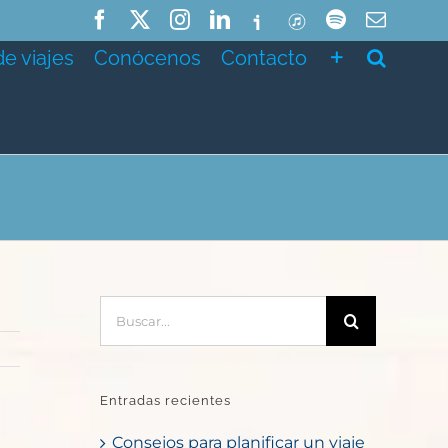
Facebook
X
Instagram
LinkedIn
Ivoox
ITunes
Spotify
Correo
electró
de viajes
Conócenos
Contacto
Buscar:
Entradas recientes
Consejos para planificar un viaje