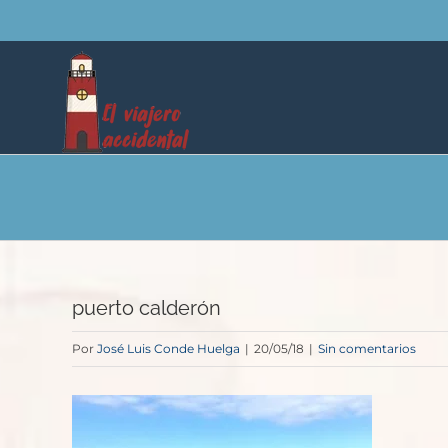
Saltar
al
contenido
puerto calderón
Por
José Luis Conde Huelga
|
20/05/18
|
Sin comentarios