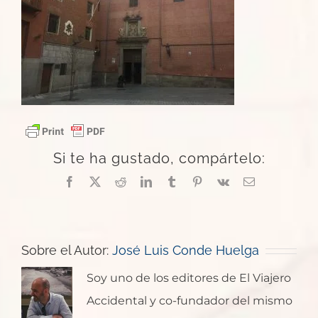
Si te ha gustado, compártelo:
Facebook
X
Reddit
LinkedIn
Tumblr
Pinterest
Vk
Correo
electrónico
Sobre el Autor:
José Luis Conde Huelga
Soy uno de los editores de El Viajero
Accidental y co-fundador del mismo