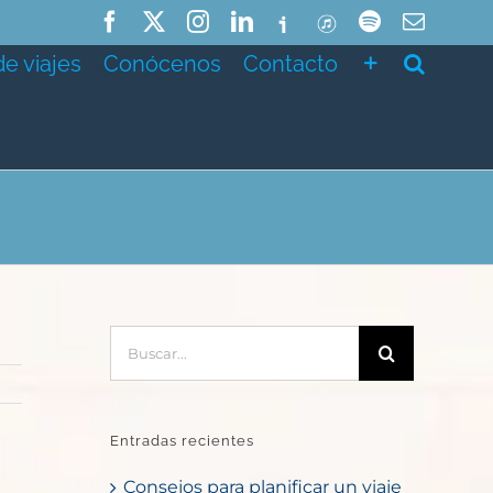
Facebook
X
Instagram
LinkedIn
Ivoox
ITunes
Spotify
Correo
electró
de viajes
Conócenos
Contacto
Buscar:
Entradas recientes
Consejos para planificar un viaje