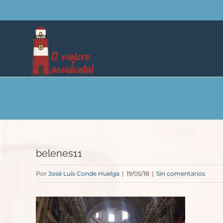
Saltar
al
contenido
belenes11
Por
José Luis Conde Huelga
|
19/05/18
|
Sin comentarios