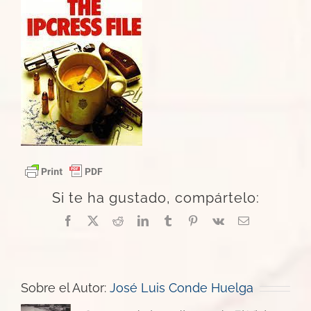
Si te ha gustado, compártelo:
Facebook
X
Reddit
LinkedIn
Tumblr
Pinterest
Vk
Correo
electrónico
Sobre el Autor:
José Luis Conde Huelga