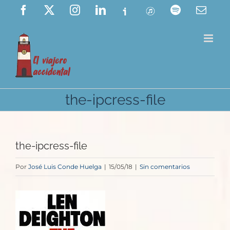
Saltar
Facebook
X
Instagram
LinkedIn
Ivoox
ITunes
Spotify
Corre
elect
al
contenido
the-ipcress-file
the-ipcress-file
Por
José Luis Conde Huelga
|
15/05/18
|
Sin comentarios