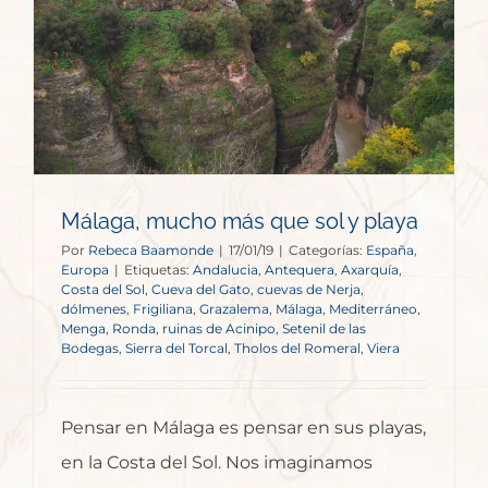
Málaga, mucho más que sol y playa
Por
Rebeca Baamonde
|
17/01/19
|
Categorías:
España
,
Europa
|
Etiquetas:
Andalucia
,
Antequera
,
Axarquía
,
Costa del Sol
,
Cueva del Gato
,
cuevas de Nerja
,
dólmenes
,
Frigiliana
,
Grazalema
,
Málaga
,
Mediterráneo
,
Menga
,
Ronda
,
ruinas de Acinipo
,
Setenil de las
Bodegas
,
Sierra del Torcal
,
Tholos del Romeral
,
Viera
Pensar en Málaga es pensar en sus playas,
en la Costa del Sol. Nos imaginamos