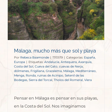
Málaga, mucho más que sol y playa
Por
Rebeca Baamonde
|
17/01/19
|
Categorías:
España
,
Europa
|
Etiquetas:
Andalucia
,
Antequera
,
Axarquía
,
Costa del Sol
,
Cueva del Gato
,
cuevas de Nerja
,
dólmenes
,
Frigiliana
,
Grazalema
,
Málaga
,
Mediterráneo
,
Menga
,
Ronda
,
ruinas de Acinipo
,
Setenil de las
Bodegas
,
Sierra del Torcal
,
Tholos del Romeral
,
Viera
Pensar en Málaga es pensar en sus playas,
en la Costa del Sol. Nos imaginamos