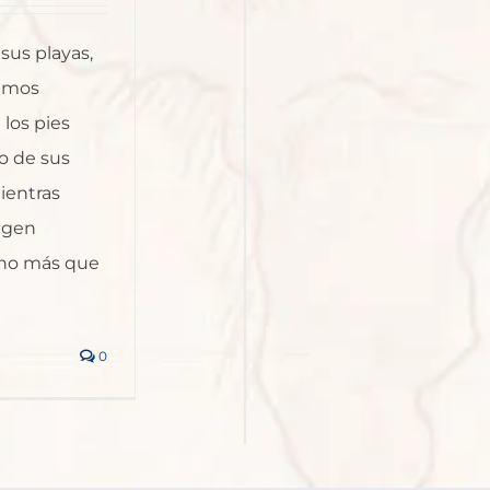
sus playas,
namos
los pies
o de sus
ientras
agen
cho más que
0