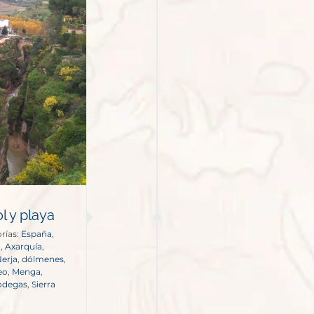
 y playa
rías:
España
,
a
,
Axarquía
,
erja
,
dólmenes
,
eo
,
Menga
,
Bodegas
,
Sierra