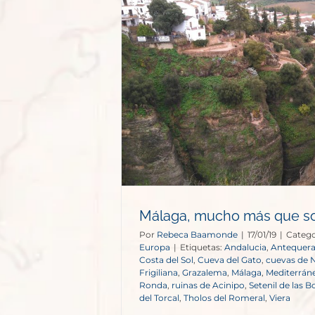
ás que sol y
a
opa
Málaga, mucho más que sol
Por
Rebeca Baamonde
|
17/01/19
|
Catego
Europa
|
Etiquetas:
Andalucia
,
Antequer
Costa del Sol
,
Cueva del Gato
,
cuevas de N
Frigiliana
,
Grazalema
,
Málaga
,
Mediterrán
Ronda
,
ruinas de Acinipo
,
Setenil de las 
del Torcal
,
Tholos del Romeral
,
Viera