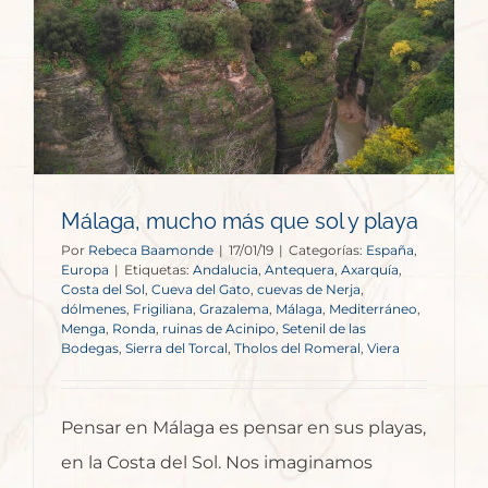
Málaga, mucho más que sol y playa
Por
Rebeca Baamonde
|
17/01/19
|
Categorías:
España
,
Europa
|
Etiquetas:
Andalucia
,
Antequera
,
Axarquía
,
Costa del Sol
,
Cueva del Gato
,
cuevas de Nerja
,
dólmenes
,
Frigiliana
,
Grazalema
,
Málaga
,
Mediterráneo
,
Menga
,
Ronda
,
ruinas de Acinipo
,
Setenil de las
Bodegas
,
Sierra del Torcal
,
Tholos del Romeral
,
Viera
Pensar en Málaga es pensar en sus playas,
en la Costa del Sol. Nos imaginamos