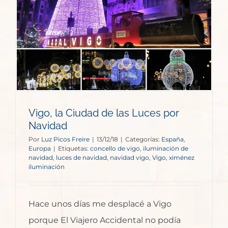
Vigo, la Ciudad de las Luces por
Navidad
Por
Luz Picos Freire
|
13/12/18
|
Categorías:
España
,
Europa
|
Etiquetas:
concello de vigo
,
iluminación de
navidad
,
luces de navidad
,
navidad vigo
,
Vigo
,
ximénez
iluminación
Hace unos días me desplacé a Vigo
porque El Viajero Accidental no podía