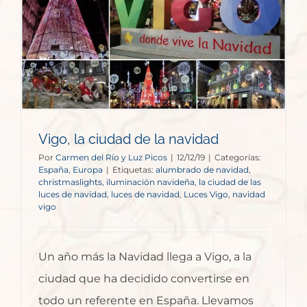
Vigo, la ciudad de la navidad
Por
Carmen del Río y Luz Picos
|
12/12/19
|
Categorías:
España
,
Europa
|
Etiquetas:
alumbrado de navidad
,
christmaslights
,
iluminación navideña
,
la ciudad de las
luces de navidad
,
luces de navidad
,
Luces Vigo
,
navidad
vigo
Un año más la Navidad llega a Vigo, a la
ciudad que ha decidido convertirse en
todo un referente en España. Llevamos