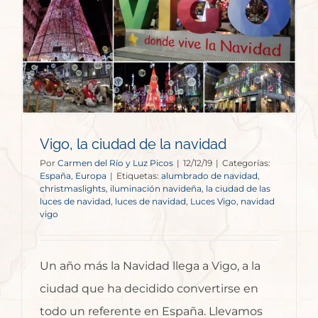
Vigo, la ciudad de la navidad
Por
Carmen del Río y Luz Picos
|
12/12/19
|
Categorías:
España
,
Europa
|
Etiquetas:
alumbrado de navidad
,
christmaslights
,
iluminación navideña
,
la ciudad de las
luces de navidad
,
luces de navidad
,
Luces Vigo
,
navidad
vigo
Un año más la Navidad llega a Vigo, a la
ciudad que ha decidido convertirse en
todo un referente en España. Llevamos