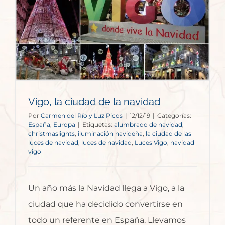
Vigo, la ciudad de la navidad
Por
Carmen del Río y Luz Picos
|
12/12/19
|
Categorías:
España
,
Europa
|
Etiquetas:
alumbrado de navidad
,
christmaslights
,
iluminación navideña
,
la ciudad de las
luces de navidad
,
luces de navidad
,
Luces Vigo
,
navidad
vigo
Un año más la Navidad llega a Vigo, a la
ciudad que ha decidido convertirse en
todo un referente en España. Llevamos