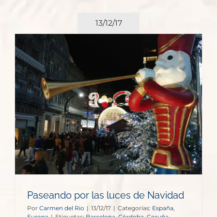
13/12/17
Paseando por las luces de Navidad
Por
Carmen del Rio
|
13/12/17
|
Categorías:
España
,
Europa
|
Etiquetas:
Barcelona
,
Córdoba
,
Coruña
,