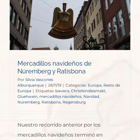
Mercadillos navideños de
Núremberg y Ratisbona
Por
Silvia Vascones
Alburquerque
|
28/11/19
|
Categorías:
Europa
,
Resto de
Europa
|
Etiquetas:
baviera
,
Christkindlesmakt
,
Gluehwein
,
mercadillos navideños
,
Navidad
,
Núremberg
,
Ratisbona
,
Regensburg
Nuestro recorrido anterior por los
mercadillos navideños terminó en