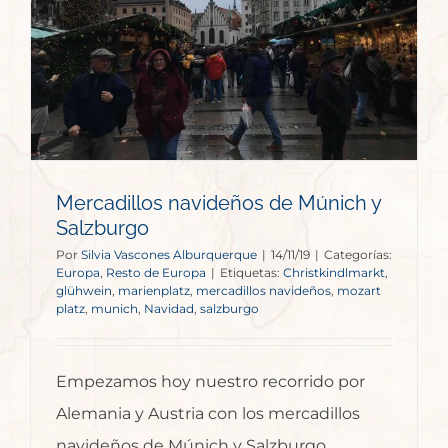
Mercadillos navideños de Múnich y
Salzburgo
Por
Silvia Vascones Alburquerque
|
14/11/19
|
Categorías:
Europa
,
Resto de Europa
|
Etiquetas:
Christkindlmarkt
,
glühwein
,
marienplatz
,
mercadillos navideños
,
mozart
platz
,
munich
,
Navidad
,
salzburgo
Empezamos hoy nuestro recorrido por
Alemania y Austria con los mercadillos
navideños de Múnich y Salzburgo.