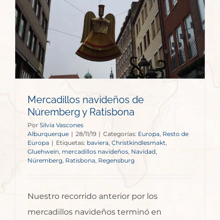
Mercadillos navideños de
Núremberg y Ratisbona
Por
Silvia Vascones
Alburquerque
|
28/11/19
|
Categorías:
Europa
,
Resto de
Europa
|
Etiquetas:
baviera
,
Christkindlesmakt
,
Gluehwein
,
mercadillos navideños
,
Navidad
,
Núremberg
,
Ratisbona
,
Regensburg
Nuestro recorrido anterior por los
mercadillos navideños terminó en