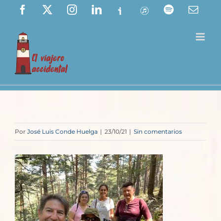
Saltar
Facebook
X
Instagram
LinkedIn
Ivoox
ITunes
Spotify
Corre
elect
al
contenido
Por
José Luis Conde Huelga
|
23/10/21
|
Sin comentarios