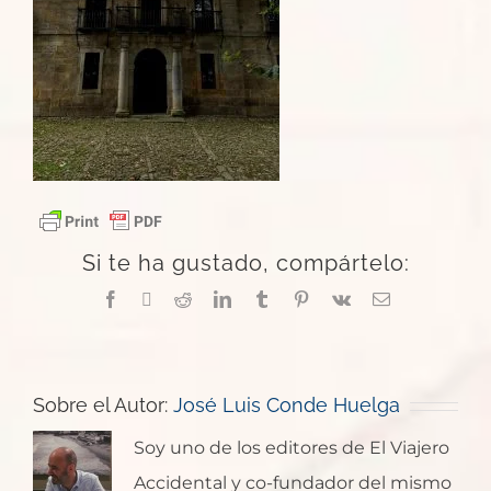
Si te ha gustado, compártelo:
Facebook
X
Reddit
LinkedIn
Tumblr
Pinterest
Vk
Correo
electrónico
Sobre el Autor:
José Luis Conde Huelga
Soy uno de los editores de El Viajero
Accidental y co-fundador del mismo