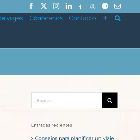
Facebook
X
Instagram
LinkedIn
Ivoox
ITunes
Spotify
Correo
electró
de viajes
Conócenos
Contacto
Buscar:
Entradas recientes
Consejos para planificar un viaje