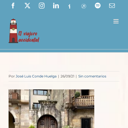
Saltar
Facebook
X
Instagram
LinkedIn
Ivoox
ITunes
Spotify
Corre
elect
al
contenido
Por
José Luis Conde Huelga
|
26/09/21
|
Sin comentarios