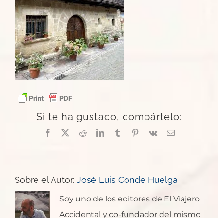
Si te ha gustado, compártelo:
Facebook
X
Reddit
LinkedIn
Tumblr
Pinterest
Vk
Correo
electrónico
Sobre el Autor:
José Luis Conde Huelga
Soy uno de los editores de El Viajero
Accidental y co-fundador del mismo