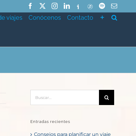
Facebook
X
Instagram
LinkedIn
Ivoox
ITunes
Spotify
Correo
electró
de viajes
Conócenos
Contacto
Buscar:
Entradas recientes
Consejos para planificar un viaje