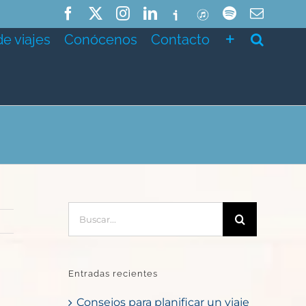
Facebook
X
Instagram
LinkedIn
Ivoox
ITunes
Spotify
Correo
electró
de viajes
Conócenos
Contacto
Buscar:
Entradas recientes
Consejos para planificar un viaje