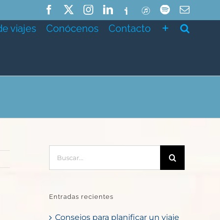
Facebook
X
Instagram
LinkedIn
Ivoox
ITunes
Spotify
Correo
electró
de viajes
Conócenos
Contacto
Buscar:
Entradas recientes
Consejos para planificar un viaje