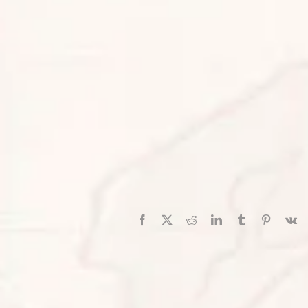
Facebook
X
Reddit
LinkedIn
Tumblr
Pinterest
V