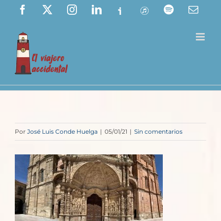
Saltar
Facebook
X
Instagram
LinkedIn
Ivoox
ITunes
Spotify
Corre
elect
al
contenido
Por
José Luis Conde Huelga
|
05/01/21
|
Sin comentarios