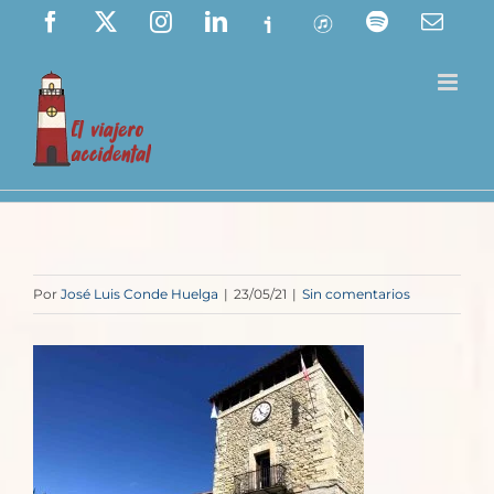
Saltar
Facebook
X
Instagram
LinkedIn
Ivoox
ITunes
Spotify
Corre
elect
al
contenido
Por
José Luis Conde Huelga
|
23/05/21
|
Sin comentarios