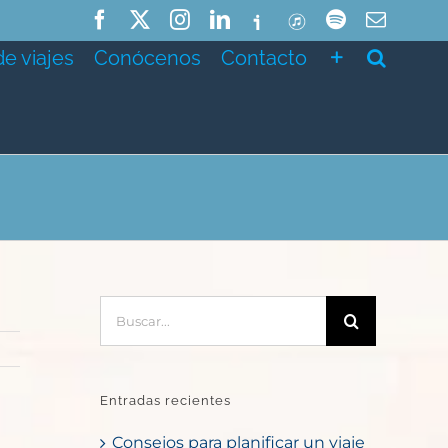
Facebook
X
Instagram
LinkedIn
Ivoox
ITunes
Spotify
Correo
electró
de viajes
Conócenos
Contacto
Buscar:
Entradas recientes
Consejos para planificar un viaje