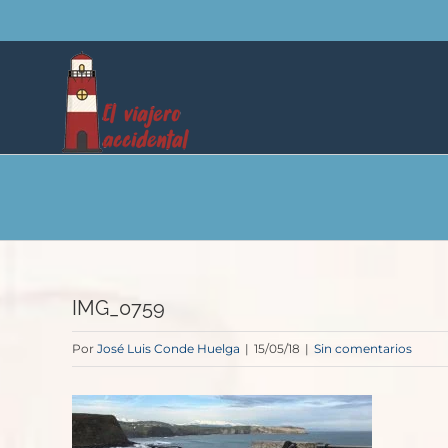
Saltar
al
contenido
IMG_0759
Por
José Luis Conde Huelga
|
15/05/18
|
Sin comentarios