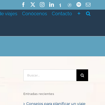
Facebook
X
Instagram
LinkedIn
Ivoox
ITunes
Spotify
Correo
electró
de viajes
Conócenos
Contacto
Buscar:
Entradas recientes
Consejos para planificar un viaje