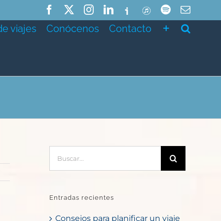
Facebook
X
Instagram
LinkedIn
Ivoox
ITunes
Spotify
Correo
electró
de viajes
Conócenos
Contacto
Buscar:
Entradas recientes
Consejos para planificar un viaje