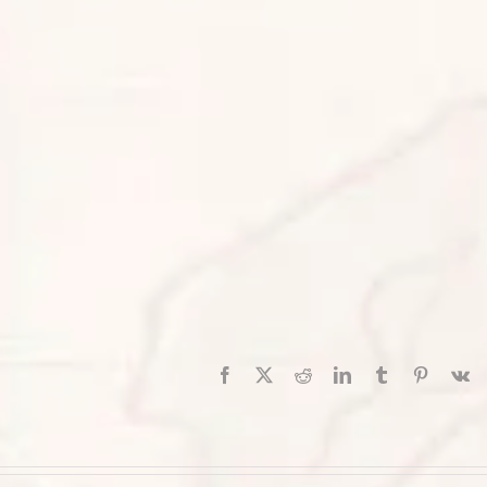
Facebook
X
Reddit
LinkedIn
Tumblr
Pinterest
V