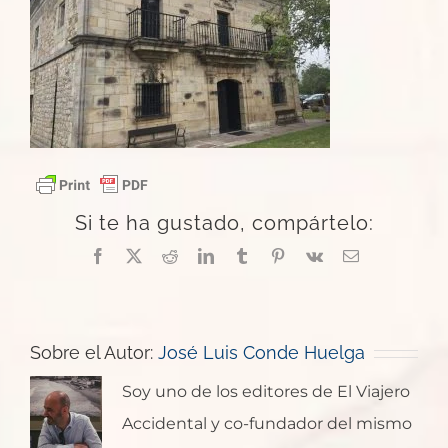
Si te ha gustado, compártelo:
Facebook
X
Reddit
LinkedIn
Tumblr
Pinterest
Vk
Correo
electrónico
Sobre el Autor:
José Luis Conde Huelga
Soy uno de los editores de El Viajero
Accidental y co-fundador del mismo