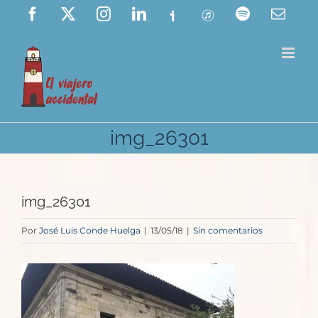
Saltar
Facebook
X
Instagram
LinkedIn
Ivoox
ITunes
Spotify
Corre
elect
al
contenido
img_26301
img_26301
Por
José Luis Conde Huelga
|
13/05/18
|
Sin comentarios