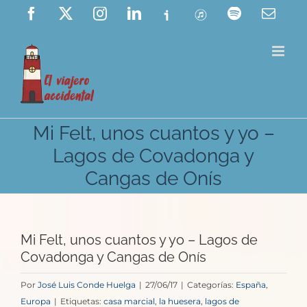
Saltar
Facebook
X
Instagram
LinkedIn
Ivoox
ITunes
Spotify
Corre
elect
al
contenido
Mi Felt, unos cuantos y yo –
Lagos de Covadonga y
Cangas de Onís
Mi Felt, unos cuantos y yo – Lagos de
Covadonga y Cangas de Onís
Por
José Luis Conde Huelga
|
27/06/17
|
Categorías:
España
,
Europa
|
Etiquetas:
casa marcial
,
la huesera
,
lagos de