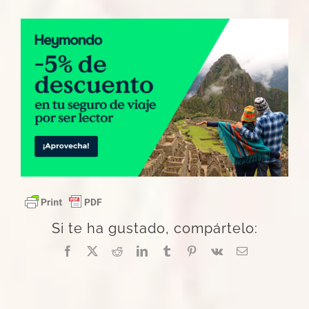
Si te ha gustado, compártelo:
Facebook
X
Reddit
LinkedIn
Tumblr
Pinterest
Vk
Correo
electrónico