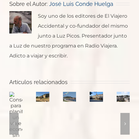
Sobre el Autor:
José Luis Conde Huelga
Soy uno de los editores de El Viajero
Accidental y co-fundador del mismo
junto a Luz Picos. Presentador junto
a Luz de nuestro programa en Radio Viajera.
Adicto a viajar y escribir.
Santa
¿Dónde
Artículos relacionados
María
Pontevedra:
empieza
Consejos
de
la
el
Puglia
para
Oia,
ciudad
Camino
y
planificar
un
de
de
sus
un
monasterio
las
Santiago
trulli
viaje
con
plazas
en