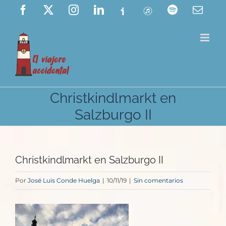
Saltar
Facebook
X
Instagram
LinkedIn
Ivoox
ITunes
Spotify
Corre
elect
al
contenido
Christkindlmarkt en
Salzburgo II
Christkindlmarkt en Salzburgo II
Por
José Luis Conde Huelga
|
10/11/19
|
Sin comentarios