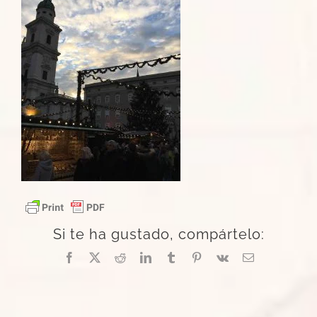
Si te ha gustado, compártelo:
Facebook
X
Reddit
LinkedIn
Tumblr
Pinterest
Vk
Correo
electrónico