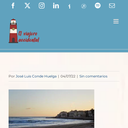
Saltar
Facebook
X
Instagram
LinkedIn
Ivoox
ITunes
Spotify
Corre
elect
al
contenido
Por
José Luis Conde Huelga
|
04/07/22
|
Sin comentarios