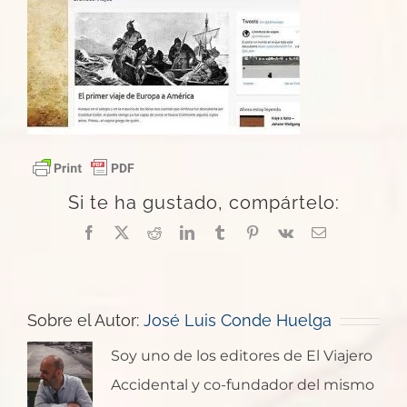
Si te ha gustado, compártelo:
Facebook
X
Reddit
LinkedIn
Tumblr
Pinterest
Vk
Correo
electrónico
Sobre el Autor:
José Luis Conde Huelga
Soy uno de los editores de El Viajero
Accidental y co-fundador del mismo