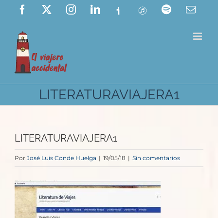
Saltar
Facebook
X
Instagram
LinkedIn
Ivoox
ITunes
Spotify
Corre
elect
al
contenido
LITERATURAVIAJERA1
LITERATURAVIAJERA1
Por
José Luis Conde Huelga
|
19/05/18
|
Sin comentarios