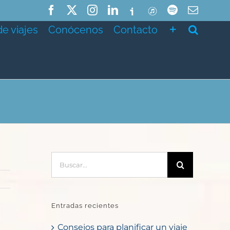
Facebook
X
Instagram
LinkedIn
Ivoox
ITunes
Spotify
Correo
electró
de viajes
Conócenos
Contacto
Buscar:
Entradas recientes
Consejos para planificar un viaje