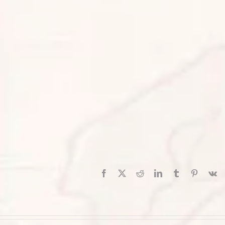
Facebook
X
Reddit
LinkedIn
Tumblr
Pinterest
V